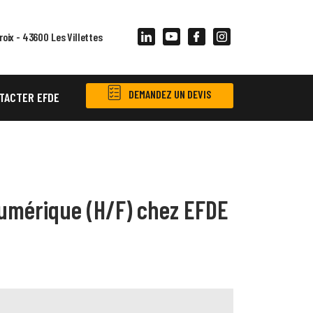
Engagés pour un avenir durable
roix - 43600 Les Villettes
DEMANDEZ UN DEVIS
TACTER EFDE
mérique (H/F) chez EFDE