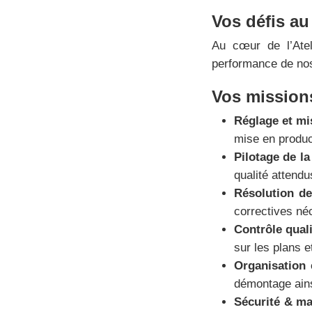
Vos défis au
Au cœur de l’Atel
performance de no
Vos missions
Réglage et mi
mise en produc
Pilotage de l
qualité attendu
Résolution d
correctives né
Contrôle qual
sur les plans 
Organisation 
démontage ains
Sécurité & m